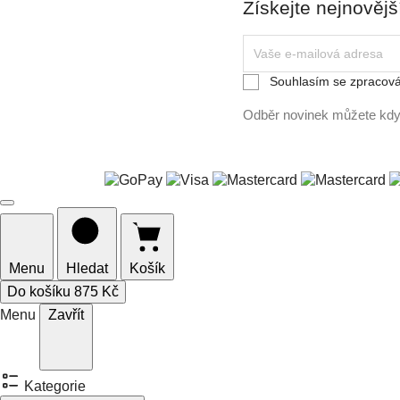
Získejte nejnovějš
Vaše
e-
mailová
Souhlasím se zpracová
adresa
Odběr novinek můžete kdyk
Menu
Hledat
Košík
Do košíku
875 Kč
Menu
Zavřít
Kategorie