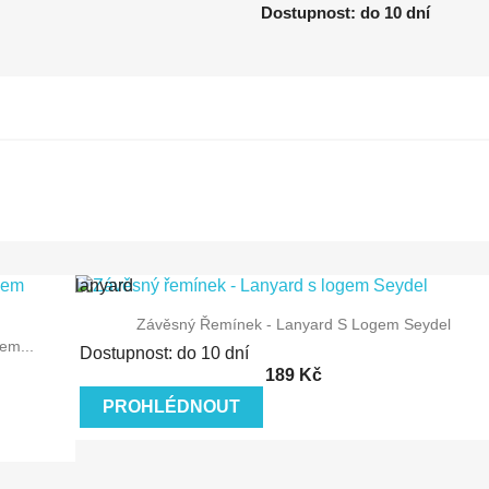
Dostupnost: do 10 dní
lanyard
lanyard seydel
Rychlý náhled
Závěsný Řemínek - Lanyard S Logem Seydel
závěsný řemínek
em...
na big six
Dostupnost: do 10 dní
lanyard s odepínací sponou
189 Kč
PROHLÉDNOUT