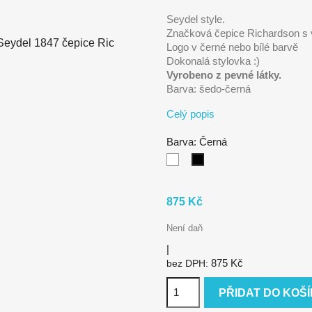
Seydel style.
Značková čepice Richardson s 
Logo v černé nebo bílé barvě
Dokonalá stylovka :)
Vyrobeno z pevné látky.
Barva: šedo-černá
Celý popis
Barva: Černá
Bílá
Černá
875 Kč
Není daň
|
875 Kč
bez DPH:
PŘIDAT DO KOŠ