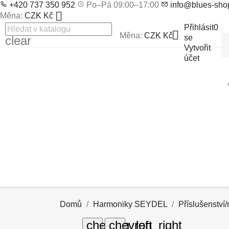
+420 737 350 952
Po–Pá 09:00–17:00
info@blues-sho

Měna:
CZK Kč
Přihlásit
0

Měna:
CZK Kč
se
clear
Vytvořit
účet
Domů
Harmoniky SEYDEL
Příslušenství/
chevron_left
chevron_right