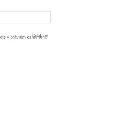
Odebírat
znete v právním oznámení.