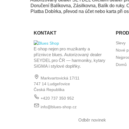
Doručení
Balíkovna, Zásilkovna, Balík do ruky.
Platba
Dobírka, převod na účet nebo karta při o
KONTAKT
PROD
Slevy
E-shop nejen pro muzikanty a
Nové p
příznivce blues. Autorizovaný dealer
Nejpro
SEYDEL pro ČR — harmoniky, kytary
Domů
SIGMA i stylové doplňky.
Markvartovická 17/11
747 14 Ludgeřovice
Česká Republika
+420 737 350 952
info@blues-shop.cz
Odběr novinek