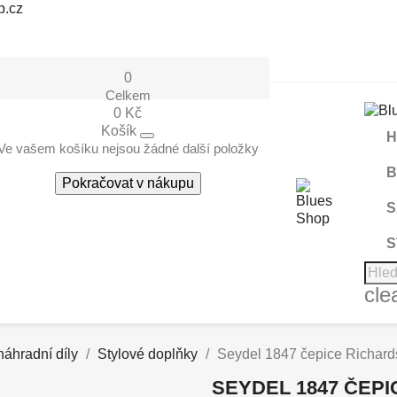
p.cz
0
Celkem
0 Kč
Košík
H
Ve vašem košíku nejsou žádné další položky
B
Pokračovat v nákupu
S
S
cle
náhradní díly
Stylové doplňky
Seydel 1847 čepice Richar
SEYDEL 1847 ČEP