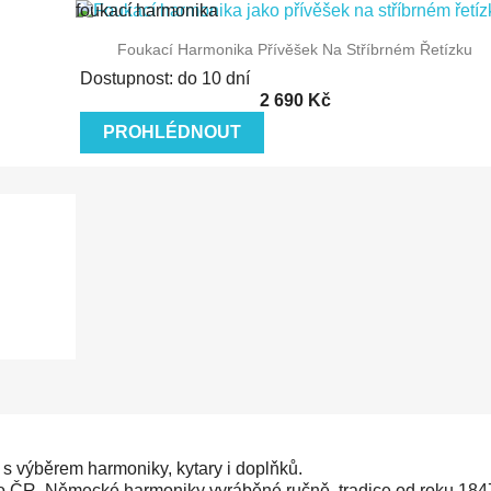
foukací harmonika
náhrdelník harmonika
Rychlý náhled
Foukací Harmonika Přívěšek Na Stříbrném Řetízku
přívěšek na krk
módní doplněk
Dostupnost: do 10 dní
doplněk pro muzikanty
2 690 Kč
PROHLÉDNOUT
 výběrem harmoniky, kytary i doplňků.
pro ČR. Německé harmoniky vyráběné ručně, tradice od roku 184