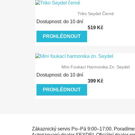
Rychlý náhled
Triko Seydel Černé
Dostupnost: do 10 dní
519 Kč
PROHLÉDNOUT
Rychlý náhled
Mini Foukací Harmonika Zn. Seydel
Dostupnost: do 10 dní
399 Kč
PROHLÉDNOUT
Zákaznický servis
Po–Pá 9:00–17:00. Poradíme s
Autorizovaný dealer SEYDEL
Oficiální dealer 