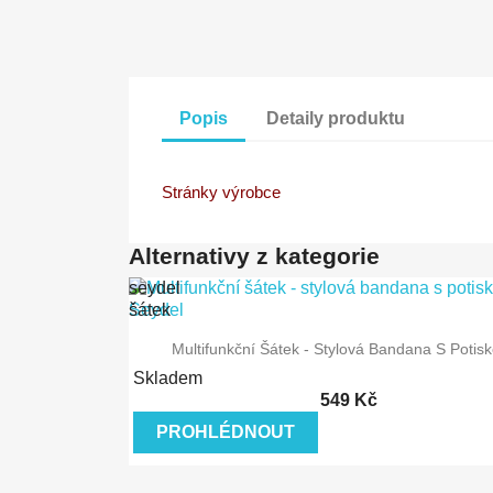
Popis
Detaily produktu
Stránky výrobce
Alternativy z kategorie
seydel
šátek
multifunkční šátek
Rychlý náhled
Multifunkční Šátek - Stylová Bandana S Potisk
stylový multifunkční šátek
šátek seydel
Skladem
549 Kč
PROHLÉDNOUT