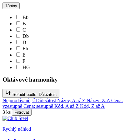
Tóniny
Bb
B
C
Db
D
Eb
E
F
HG
Oktávové harmoniky
Seřadit podle:
Důležitost
Nejprodávanější
Důležitost
Název, A až Z
Název: Z-A
Cena:
vzestupně
Cena: sestupně
Kód, A až Z
Kód, Z až A
3
ks
Filtrovat
Rychlý náhled