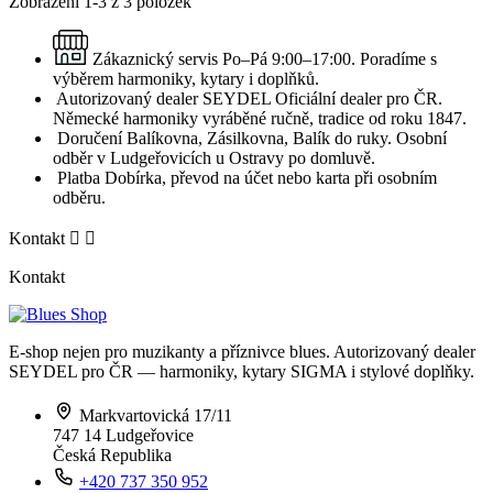
Zobrazení 1-3 z 3 položek
Zákaznický servis
Po–Pá 9:00–17:00. Poradíme s
výběrem harmoniky, kytary i doplňků.
Autorizovaný dealer SEYDEL
Oficiální dealer pro ČR.
Německé harmoniky vyráběné ručně, tradice od roku 1847.
Doručení
Balíkovna, Zásilkovna, Balík do ruky. Osobní
odběr v Ludgeřovicích u Ostravy po domluvě.
Platba
Dobírka, převod na účet nebo karta při osobním
odběru.
Kontakt


Kontakt
E-shop nejen pro muzikanty a příznivce blues. Autorizovaný dealer
SEYDEL pro ČR — harmoniky, kytary SIGMA i stylové doplňky.
Markvartovická 17/11
747 14 Ludgeřovice
Česká Republika
+420 737 350 952