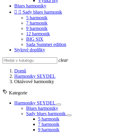
Výuka hry
Blues harmoniky


Sady blues harmonik
5 harmonik
7 harmonik
9 harmonik
12 harmonik
BIG SIX
Sada Summer edition
Stylové doplňky
clear
Domů
Harmoniky SEYDEL
Oktávové harmoniky
Kategorie
Harmoniky SEYDEL
Blues harmoniky
Sady blues harmonik
5 harmonik
7 harmonik
9 harmonik