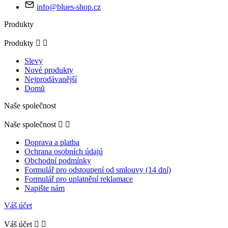
info@blues-shop.cz
Produkty
Produkty


Slevy
Nové produkty
Nejprodávanější
Domů
Naše společnost
Naše společnost


Doprava a platba
Ochrana osobních údajú
Obchodní podmínky
Formulář pro odstoupení od smlouvy (14 dní)
Formulář pro uplatnění reklamace
Napište nám
Váš účet
Váš účet

