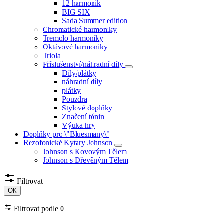
12 harmonik
BIG SIX
Sada Summer edition
Chromatické harmoniky
Tremolo harmoniky
Oktávové harmoniky
Triola
Příslušenství/náhradní díly
Díly/plátky
náhradní díly
plátky
Pouzdra
Stylové doplňky
Značení tónin
Výuka hry
Doplňky pro \"Bluesmany\"
Rezofonické Kytary Johnson
Johnson s Kovovým Tělem
Johnson s Dřevěným Tělem
Filtrovat
OK
Filtrovat podle
0