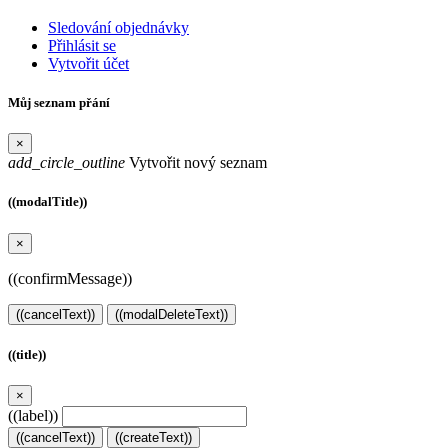
Sledování objednávky
Přihlásit se
Vytvořit účet
Můj seznam přání
×
add_circle_outline
Vytvořit nový seznam
((modalTitle))
×
((confirmMessage))
((cancelText))
((modalDeleteText))
((title))
×
((label))
((cancelText))
((createText))