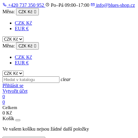
+420 737 350 952
Po–Pá 09:00–17:00
info@blues-shop.cz
Měna:
CZK Kč

CZK Kč
EUR €
Měna:
CZK Kč

CZK Kč
EUR €
clear
Přihlásit se
Vytvořit účet
0
0
Celkem
0 Kč
Košík
Ve vašem košíku nejsou žádné další položky