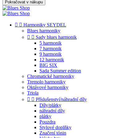
Pokračovat v nákupu


Harmoniky SEYDEL
Blues harmoniky


Sady blues harmonik
5 harmonik
7 harmonik
9 harmonik
12 harmonik
BIG SIX
Sada Summer edition
Chromatické harmoniky
Tremolo harmoniky
Oktávové harmoniky
Triola


Příslušenství/náhradní díly
Díly/plátky
náhradní díly
plátky
Pouzdra
Stylové doplňky
Značení tónin