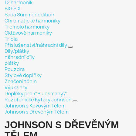
12 harmonik
BIG SIX
Sada Summer edition
Chromatické harmoniky
Tremolo harmoniky
Oktávové harmoniky
Triola
Příslušenství/náhradní díly
Díly/plátky
náhradní díly
plátky
Pouzdra
Stylové doplňky
Značení tónin
Výuka hry
Doplňky pro \"Bluesmany\"
Rezofonické Kytary Johnson
Johnson s Kovovým Tělem
Johnson s Dřevěným Tělem
JOHNSON S DŘEVĚNÝM
TĚLEM