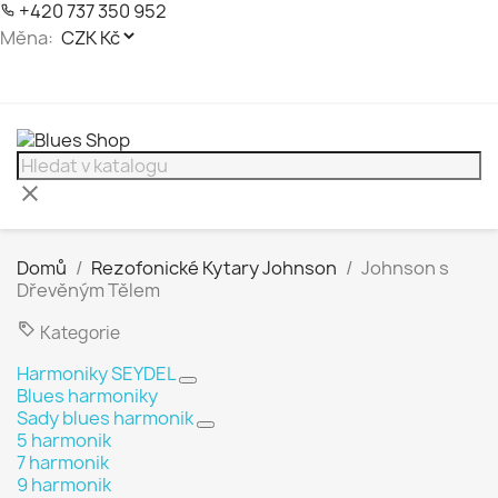
+420 737 350 952
Měna:
clear
Domů
Rezofonické Kytary Johnson
Johnson s
Dřevěným Tělem
Kategorie
Harmoniky SEYDEL
Blues harmoniky
Sady blues harmonik
5 harmonik
7 harmonik
9 harmonik