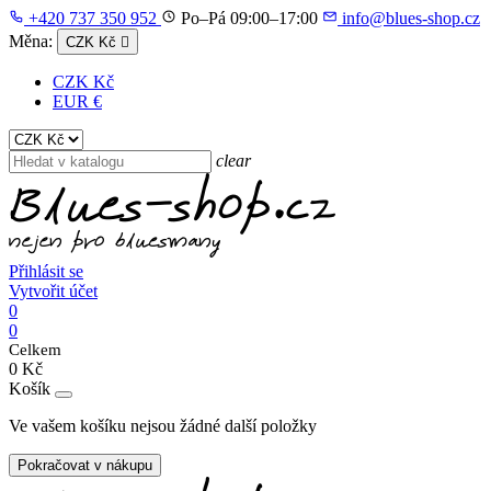
+420 737 350 952
Po–Pá 09:00–17:00
info@blues-shop.cz
Měna:
CZK Kč

CZK Kč
EUR €
clear
Přihlásit se
Vytvořit účet
0
0
Celkem
0 Kč
Košík
Ve vašem košíku nejsou žádné další položky
Pokračovat v nákupu