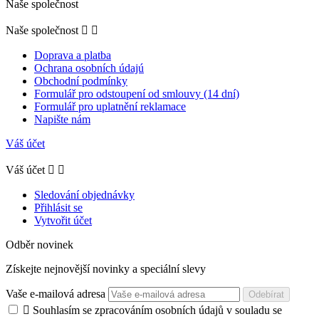
Naše společnost
Naše společnost


Doprava a platba
Ochrana osobních údajú
Obchodní podmínky
Formulář pro odstoupení od smlouvy (14 dní)
Formulář pro uplatnění reklamace
Napište nám
Váš účet
Váš účet


Sledování objednávky
Přihlásit se
Vytvořit účet
Odběr novinek
Získejte nejnovější novinky a speciální slevy
Vaše e-mailová adresa
Odebírat

Souhlasím se zpracováním osobních údajů v souladu se