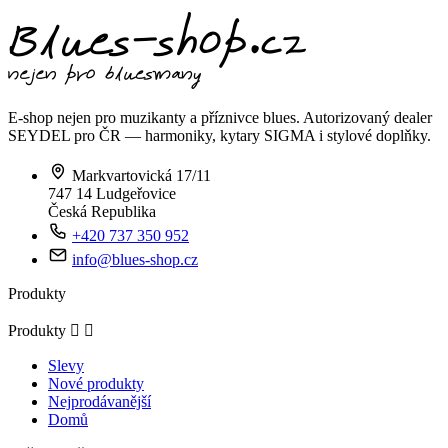
E-shop nejen pro muzikanty a příznivce blues. Autorizovaný dealer
SEYDEL pro ČR — harmoniky, kytary SIGMA i stylové doplňky.
Markvartovická 17/11
747 14 Ludgeřovice
Česká Republika
+420 737 350 952
info@blues-shop.cz
Produkty
Produkty


Slevy
Nové produkty
Nejprodávanější
Domů