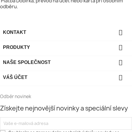
Platba
Dobírka, převod na účet nebo karta při osobním
odběru.

KONTAKT

PRODUKTY

NAŠE SPOLEČNOST

VÁŠ ÚČET
Odběr novinek
Získejte nejnovější novinky a speciální slevy
Vaše
e-
mailová