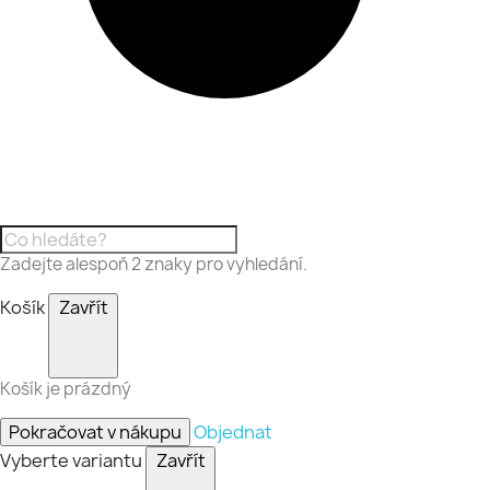
Zadejte alespoň 2 znaky pro vyhledání.
Košík
Zavřít
Košík je prázdný
Pokračovat v nákupu
Objednat
Vyberte variantu
Zavřít