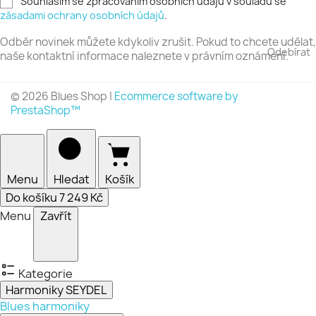
Souhlasím se zpracováním osobních údajů v souladu se
adresa
zásadami ochrany osobních údajů
.
Odběr novinek můžete kdykoliv zrušit. Pokud to chcete udělat,
Odebírat
naše kontaktní informace naleznete v právním oznámení.
© 2026 Blues Shop
|
Ecommerce software by
PrestaShop™
Menu
Hledat
Košík
Do košíku
7 249 Kč
Menu
Zavřít
Kategorie
Harmoniky SEYDEL
Blues harmoniky