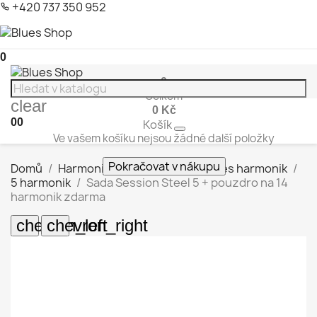
+420 737 350 952
0
0
Celkem
clear
0 Kč
0
0
Košík
Ve vašem košíku nejsou žádné další položky
Pokračovat v nákupu
Domů
Harmoniky SEYDEL
Sady blues harmonik
5 harmonik
Sada Session Steel 5 + pouzdro na 14
harmonik zdarma
chevron_left
chevron_right