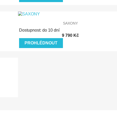
Rychlý náhled
SAXONY
Dostupnost: do 10 dní
9 790 Kč
PROHLÉDNOUT