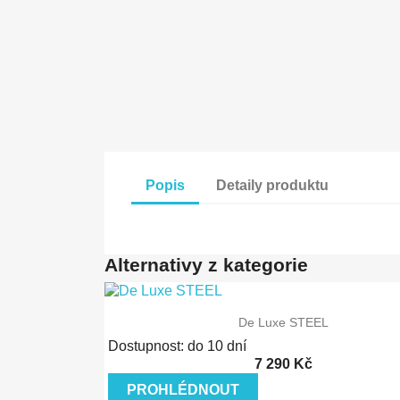
Popis
Detaily produktu
Alternativy z kategorie
Rychlý náhled
De Luxe STEEL
Dostupnost: do 10 dní
7 290 Kč
PROHLÉDNOUT