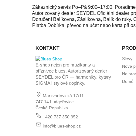
Zákaznický servis
Po–Pá 9:00–17:00. Poradíme s
Autorizovaný dealer SEYDEL
Oficiální dealer 
Doručení
Balíkovna, Zásilkovna, Balík do ruky.
Platba
Dobírka, převod na účet nebo karta při o
KONTAKT
PROD
Slevy
E-shop nejen pro muzikanty a
Nové p
příznivce blues. Autorizovaný dealer
Nejpro
SEYDEL pro ČR — harmoniky, kytary
Domů
SIGMA i stylové doplňky.
Markvartovická 17/11
747 14 Ludgeřovice
Česká Republika
+420 737 350 952
info@blues-shop.cz