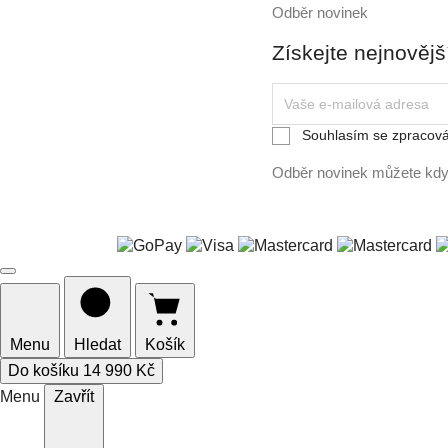
Odběr novinek
Získejte nejnovějš
Vaše
e-
mailová
Souhlasím se zpracová
adresa
Odběr novinek můžete kdyk
Menu
Hledat
Košík
Do košíku
14 990 Kč
Menu
Zavřít