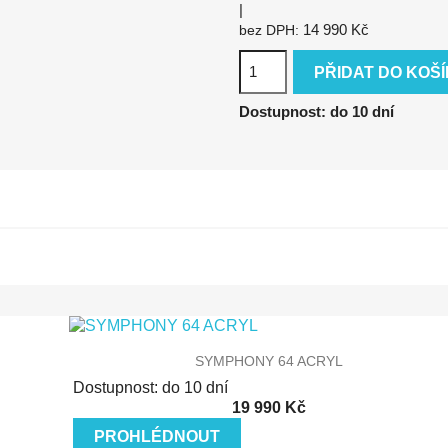
|
14 990 Kč
bez DPH:
PŘIDAT DO KOŠ
Dostupnost: do 10 dní
Rychlý náhled
SYMPHONY 64 ACRYL
Dostupnost: do 10 dní
19 990 Kč
PROHLÉDNOUT