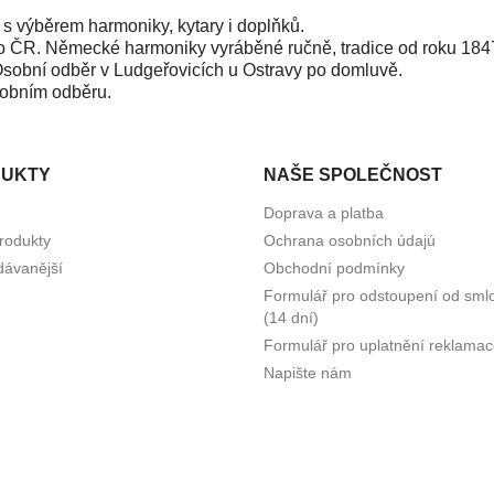
 výběrem harmoniky, kytary i doplňků.
pro ČR. Německé harmoniky vyráběné ručně, tradice od roku 184
 Osobní odběr v Ludgeřovicích u Ostravy po domluvě.
sobním odběru.
UKTY
NAŠE SPOLEČNOST
Doprava a platba
rodukty
Ochrana osobních údajú
dávanější
Obchodní podmínky
Formulář pro odstoupení od sml
(14 dní)
Formulář pro uplatnění reklama
Napište nám