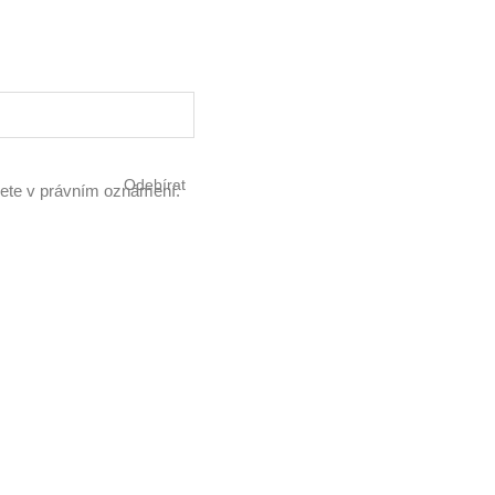
Odebírat
znete v právním oznámení.