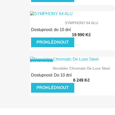
Rychlý náhled
SYMPHONY 64 ALU
Dostupnost: do 10 dní
19 990 Kč
PROHLÉDNOUT
NOVINKA
Rychlý náhled
Nonslider Chromatic De Luxe Steel
Dostupnost: Do 10 dní
6 249 Kč
PROHLÉDNOUT