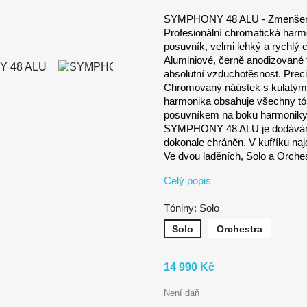
SYMPHONY 48 ALU - Zmenše
Profesionální chromatická harm
posuvník, velmi lehký a rychlý 
Aluminiové, černě anodizované tě
absolutní vzduchotěsnost. Prec
Chromovaný náústek s kulatými 
harmonika obsahuje všechny tóny
posuvníkem na boku harmoniky. I
SYMPHONY 48 ALU je dodávána v
dokonale chráněn. V kufříku na
Ve dvou laděních, Solo a Orches
Celý popis
Tóniny: Solo
Solo
Orchestra
14 990 Kč
Není daň