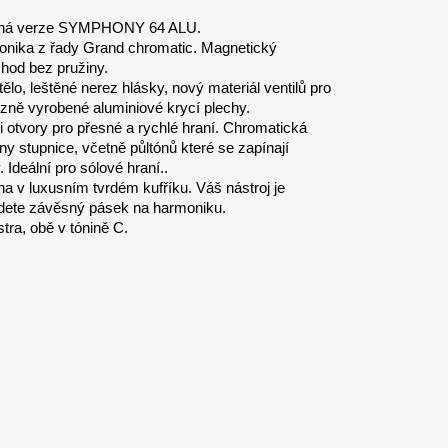
ná verze SYMPHONY 64 ALU.
onika z řady Grand chromatic. Magnetický
chod bez pružiny.
lo, leštěné nerez hlásky, nový materiál ventilů pro
izně vyrobené aluminiové krycí plechy.
otvory pro přesné a rychlé hraní. Chromatická
 stupnice, včetně půltónů které se zapínají
deální pro sólové hraní..
 luxusním tvrdém kufříku. Váš nástroj je
jdete závěsný pásek na harmoniku.
tra, obě v tónině C.