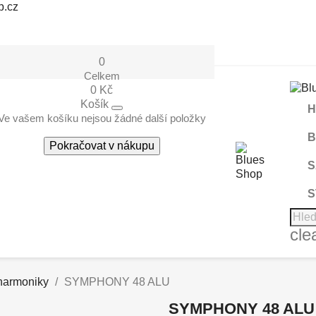
p.cz
0
Celkem
0 Kč
Košík
H
Ve vašem košíku nejsou žádné další položky
B
Pokračovat v nákupu
S
S
cle
harmoniky
SYMPHONY 48 ALU
SYMPHONY 48 ALU