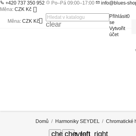
+420 737 350 952
Po–Pá 09:00–17:00
info@blues-sho

Měna:
CZK Kč
Přihlásit
0

Měna:
CZK Kč
se
clear
Vytvořit
účet
Domů
Harmoniky SEYDEL
Chromatické 
chevron_left
chevron_right